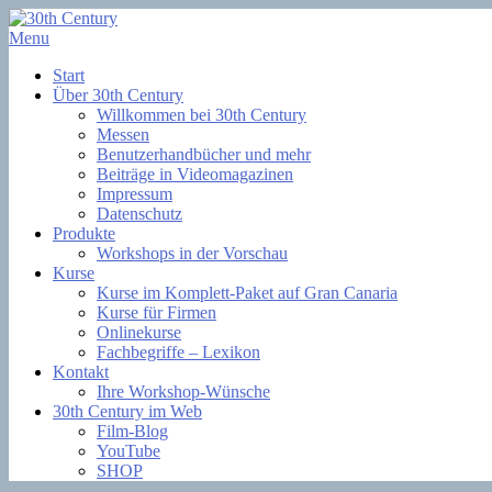
Skip
to
Menu
Filmsoftware + Lernkurse
content
30th Century
Start
Über 30th Century
Willkommen bei 30th Century
Messen
Benutzerhandbücher und mehr
Beiträge in Videomagazinen
Impressum
Datenschutz
Produkte
Workshops in der Vorschau
Kurse
Kurse im Komplett-Paket auf Gran Canaria
Kurse für Firmen
Onlinekurse
Fachbegriffe – Lexikon
Kontakt
Ihre Workshop-Wünsche
30th Century im Web
Film-Blog
YouTube
SHOP