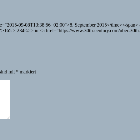
time="2015-09-08T13:38:56+02:00">8. September 2015</time></span> 
65 × 234</a> in <a href="https://www.30th-century.com/uber-30th-c
sind mit
*
markiert