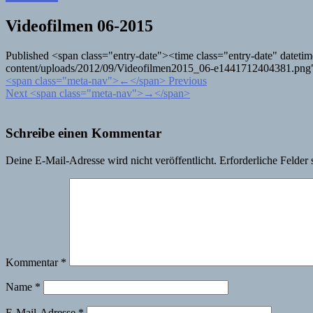
Videofilmen 06-2015
Published <span class="entry-date"><time class="entry-date" date
content/uploads/2012/09/Videofilmen2015_06-e1441712404381.png">1
<span class="meta-nav">←</span> Previous
Next <span class="meta-nav">→</span>
Schreibe einen Kommentar
Deine E-Mail-Adresse wird nicht veröffentlicht.
Erforderliche Felder 
Kommentar
*
Name
*
E-Mail-Adresse
*