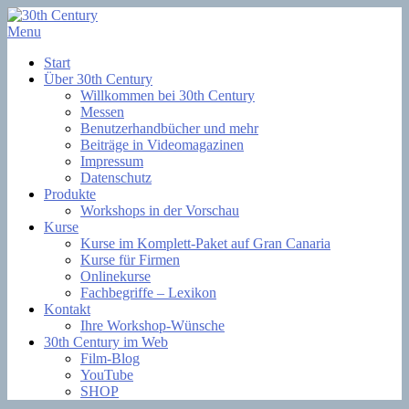
Skip
to
Menu
Filmsoftware + Lernkurse
content
30th Century
Start
Über 30th Century
Willkommen bei 30th Century
Messen
Benutzerhandbücher und mehr
Beiträge in Videomagazinen
Impressum
Datenschutz
Produkte
Workshops in der Vorschau
Kurse
Kurse im Komplett-Paket auf Gran Canaria
Kurse für Firmen
Onlinekurse
Fachbegriffe – Lexikon
Kontakt
Ihre Workshop-Wünsche
30th Century im Web
Film-Blog
YouTube
SHOP