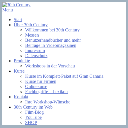
Skip
to
Menu
Filmsoftware + Lernkurse
content
30th Century
Start
Über 30th Century
Willkommen bei 30th Century
Messen
Benutzerhandbücher und mehr
Beiträge in Videomagazinen
Impressum
Datenschutz
Produkte
Workshops in der Vorschau
Kurse
Kurse im Komplett-Paket auf Gran Canaria
Kurse für Firmen
Onlinekurse
Fachbegriffe – Lexikon
Kontakt
Ihre Workshop-Wünsche
30th Century im Web
Film-Blog
YouTube
SHOP