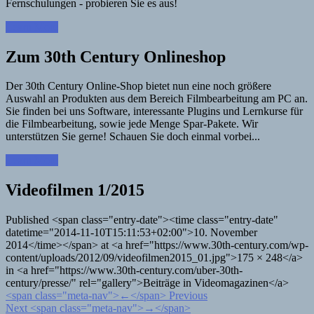
Fernschulungen - probieren Sie es aus!
Learn More
Zum 30th Century Onlineshop
Der 30th Century Online-Shop bietet nun eine noch größere
Auswahl an Produkten aus dem Bereich Filmbearbeitung am PC an.
Sie finden bei uns Software, interessante Plugins und Lernkurse für
die Filmbearbeitung, sowie jede Menge Spar-Pakete. Wir
unterstützen Sie gerne! Schauen Sie doch einmal vorbei...
Learn More
Videofilmen 1/2015
Published <span class="entry-date"><time class="entry-date"
datetime="2014-11-10T15:11:53+02:00">10. November
2014</time></span> at <a href="https://www.30th-century.com/wp-
content/uploads/2012/09/videofilmen2015_01.jpg">175 × 248</a>
in <a href="https://www.30th-century.com/uber-30th-
century/presse/" rel="gallery">Beiträge in Videomagazinen</a>
<span class="meta-nav">←</span> Previous
Next <span class="meta-nav">→</span>