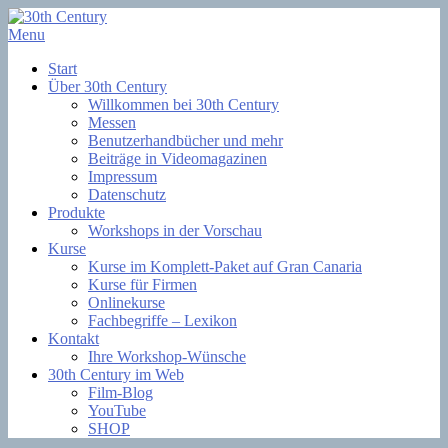
Skip
to
Menu
Filmsoftware + Lernkurse
content
30th Century
Start
Über 30th Century
Willkommen bei 30th Century
Messen
Benutzerhandbücher und mehr
Beiträge in Videomagazinen
Impressum
Datenschutz
Produkte
Workshops in der Vorschau
Kurse
Kurse im Komplett-Paket auf Gran Canaria
Kurse für Firmen
Onlinekurse
Fachbegriffe – Lexikon
Kontakt
Ihre Workshop-Wünsche
30th Century im Web
Film-Blog
YouTube
SHOP