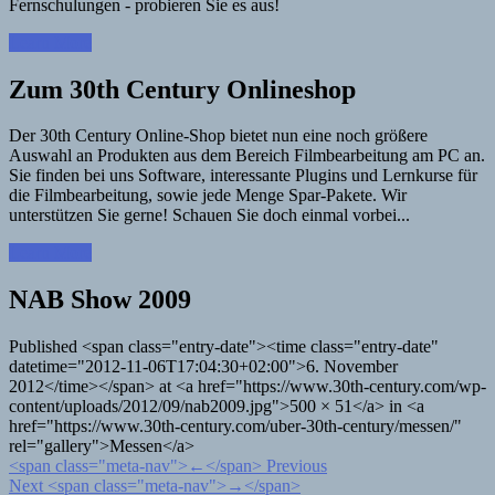
Fernschulungen - probieren Sie es aus!
Learn More
Zum 30th Century Onlineshop
Der 30th Century Online-Shop bietet nun eine noch größere
Auswahl an Produkten aus dem Bereich Filmbearbeitung am PC an.
Sie finden bei uns Software, interessante Plugins und Lernkurse für
die Filmbearbeitung, sowie jede Menge Spar-Pakete. Wir
unterstützen Sie gerne! Schauen Sie doch einmal vorbei...
Learn More
NAB Show 2009
Published <span class="entry-date"><time class="entry-date"
datetime="2012-11-06T17:04:30+02:00">6. November
2012</time></span> at <a href="https://www.30th-century.com/wp-
content/uploads/2012/09/nab2009.jpg">500 × 51</a> in <a
href="https://www.30th-century.com/uber-30th-century/messen/"
rel="gallery">Messen</a>
<span class="meta-nav">←</span> Previous
Next <span class="meta-nav">→</span>