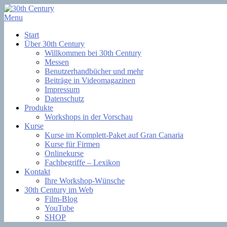
Skip
to
Menu
Filmsoftware + Lernkurse
content
30th Century
Start
Über 30th Century
Willkommen bei 30th Century
Messen
Benutzerhandbücher und mehr
Beiträge in Videomagazinen
Impressum
Datenschutz
Produkte
Workshops in der Vorschau
Kurse
Kurse im Komplett-Paket auf Gran Canaria
Kurse für Firmen
Onlinekurse
Fachbegriffe – Lexikon
Kontakt
Ihre Workshop-Wünsche
30th Century im Web
Film-Blog
YouTube
SHOP