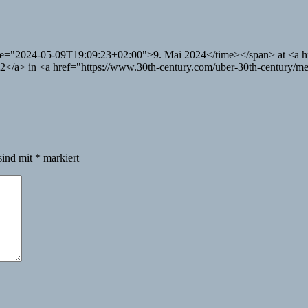
time="2024-05-09T19:09:23+02:00">9. Mai 2024</time></span> at <a h
/a> in <a href="https://www.30th-century.com/uber-30th-century/me
sind mit
*
markiert