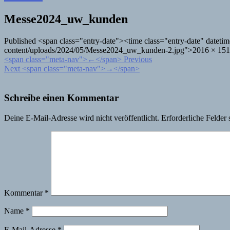
Messe2024_uw_kunden
Published <span class="entry-date"><time class="entry-date" date
content/uploads/2024/05/Messe2024_uw_kunden-2.jpg">2016 × 1512<
<span class="meta-nav">←</span> Previous
Next <span class="meta-nav">→</span>
Schreibe einen Kommentar
Deine E-Mail-Adresse wird nicht veröffentlicht.
Erforderliche Felder 
Kommentar
*
Name
*
E-Mail-Adresse
*