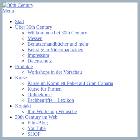
Skip
to
Menu
Filmsoftware + Lernkurse
content
30th Century
Start
Über 30th Century
Willkommen bei 30th Century
Messen
Benutzerhandbücher und mehr
Beiträge in Videomagazinen
Impressum
Datenschutz
Produkte
Workshops in der Vorschau
Kurse
Kurse im Komplett-Paket auf Gran Canaria
Kurse für Firmen
Onlinekurse
Fachbegriffe – Lexikon
Kontakt
Ihre Workshop-Wünsche
30th Century im Web
Film-Blog
YouTube
SHOP