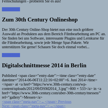
Fernschulungen - probieren Sie es aus!
Learn More
Zum 30th Century Onlineshop
Der 30th Century Online-Shop bietet nun eine noch größere
Auswahl an Produkten aus dem Bereich Filmbearbeitung am PC an.
Sie finden bei uns Software, interessante Plugins und Lernkurse für
die Filmbearbeitung, sowie jede Menge Spar-Pakete. Wir
unterstützen Sie gerne! Schauen Sie doch einmal vorbei...
Learn More
Digitalschnittmesse 2014 in Berlin
Published <span class="entry-date"><time class="entry-date"
datetime="2014-06-06T11:22:16+02:00">6. Juni 2014</time>
</span> at <a href="https://www.30th-century.com/wp-
content/uploads/2012/09/DSM2014_3.jpg">800 × 533</a> in <a
href="https://www.30th-century.com/uber-30th-century/messen/"
rel="gallery">Messen</a>
<span class="meta-nav">←</span> Previous
Next <span class="meta-nav">→</span>