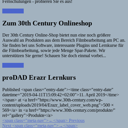
Fernschulungen - probieren Sie es aus!
Learn More
Zum 30th Century Onlineshop
Der 30th Century Online-Shop bietet nun eine noch größere
Auswahl an Produkten aus dem Bereich Filmbearbeitung am PC an.
Sie finden bei uns Software, interessante Plugins und Lernkurse für
die Filmbearbeitung, sowie jede Menge Spar-Pakete. Wir
unterstützen Sie gerne! Schauen Sie doch einmal vorbei...
Learn More
proDAD Erazr Lernkurs
Published <span class="entry-date"><time class="entry-date"
datetime="2019-04-11T15:09:42+02:00">11. April 2019</time>
</span> at <a href="https://www.30th-century.com/wp-
content/uploads/2019/04/Erazr_label_cover_web.png">500 ×
569</a> in <a href="https://www.30th-century.com/produkte/"
rel="gallery">Produkte</a>
<span class="meta-nav">←</span> Previous
Next <span class="meta-nav">→</span>