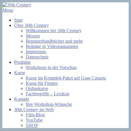
Skip
to
Menu
Filmsoftware + Lernkurse
content
30th Century
Start
Über 30th Century
Willkommen bei 30th Century
Messen
Benutzerhandbücher und mehr
Beiträge in Videomagazinen
Impressum
Datenschutz
Produkte
Workshops in der Vorschau
Kurse
Kurse im Komplett-Paket auf Gran Canaria
Kurse für Firmen
Onlinekurse
Fachbegriffe – Lexikon
Kontakt
Ihre Workshop-Wünsche
30th Century im Web
Film-Blog
YouTube
SHOP