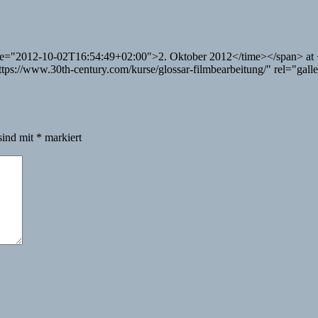
time="2012-10-02T16:54:49+02:00">2. Oktober 2012</time></span> at 
tps://www.30th-century.com/kurse/glossar-filmbearbeitung/" rel="gal
sind mit
*
markiert