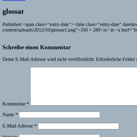
glossar
Published <span class="entry-date"><time class="entry-date" date
content/uploads/2012/10/glossar1.png">350 × 280</a> in <a href="ht
Schreibe einen Kommentar
Deine E-Mail-Adresse wird nicht veröffentlicht.
Erforderliche Felder 
Kommentar
*
Name
*
E-Mail-Adresse
*