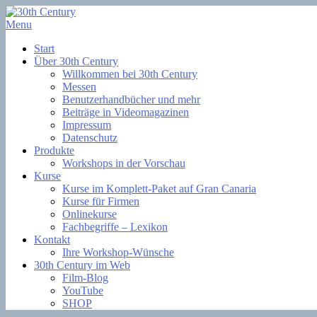
Skip
to
Menu
Filmsoftware + Lernkurse
content
30th Century
Start
Über 30th Century
Willkommen bei 30th Century
Messen
Benutzerhandbücher und mehr
Beiträge in Videomagazinen
Impressum
Datenschutz
Produkte
Workshops in der Vorschau
Kurse
Kurse im Komplett-Paket auf Gran Canaria
Kurse für Firmen
Onlinekurse
Fachbegriffe – Lexikon
Kontakt
Ihre Workshop-Wünsche
30th Century im Web
Film-Blog
YouTube
SHOP